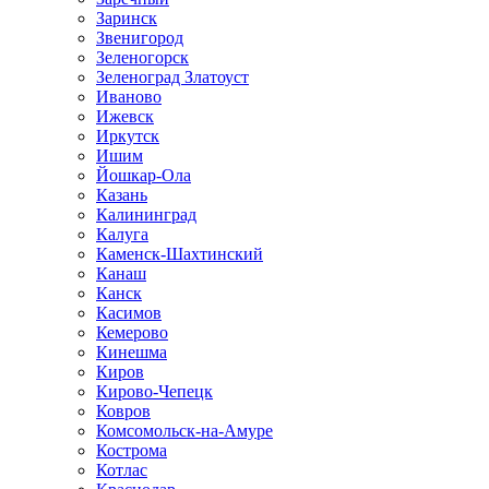
Заринск
Звенигород
Зеленогорск
Зеленоград Златоуст
Иваново
Ижевск
Иркутск
Ишим
Йошкар-Ола
Казань
Калининград
Калуга
Каменск-Шахтинский
Канаш
Канск
Касимов
Кемерово
Кинешма
Киров
Кирово-Чепецк
Ковров
Комсомольск-на-Амуре
Кострома
Котлас