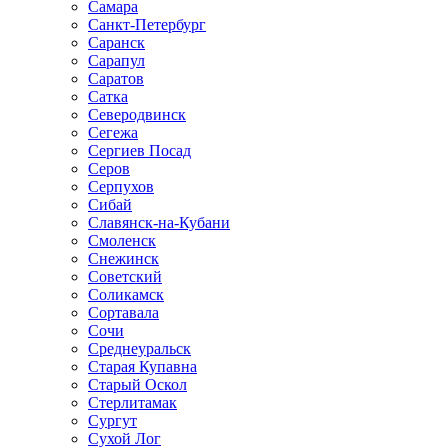
Самара
Санкт-Петербург
Саранск
Сарапул
Саратов
Сатка
Северодвинск
Сегежа
Сергиев Посад
Серов
Серпухов
Сибай
Славянск-на-Кубани
Смоленск
Снежинск
Советский
Соликамск
Сортавала
Сочи
Среднеуральск
Старая Купавна
Старый Оскол
Стерлитамак
Сургут
Сухой Лог