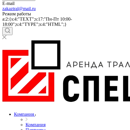
E-mail
zakaztral@mail.ru
Режим работы
a:2:{s:4:"TEXT";s:17:"Пн-Пт 10:00-
18:00";s:4:"TYPE";s:4:"HTML";}
Компания
Компания
Партнеры