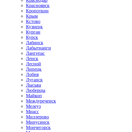
Краснодар
Красноярск
Кропоткин
Крым
Кстово
Кузнецк
Курган
Курск
Лабинск
Лабытнанги
Лангепас
Ленск
Лесной
Липецк
Лобня
Луганск
Лысьва
Люберцы
Майкоп
Междуреченск
Мелеуз
Миасс
Миллерово
Минусинск
Мончегорск