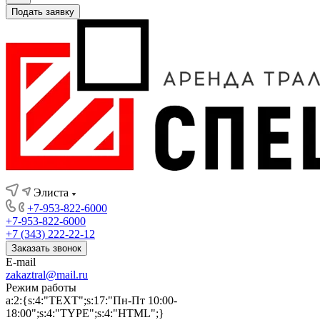
Подать заявку
Элиста
+7-953-822-6000
+7-953-822-6000
+7 (343) 222-22-12
Заказать звонок
E-mail
zakaztral@mail.ru
Режим работы
a:2:{s:4:"TEXT";s:17:"Пн-Пт 10:00-
18:00";s:4:"TYPE";s:4:"HTML";}