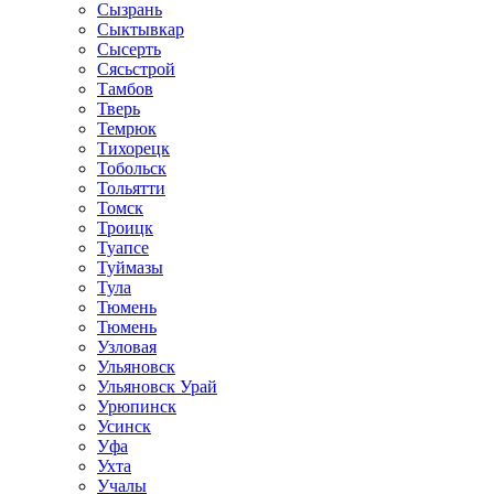
Сызрань
Сыктывкар
Сысерть
Сясьстрой
Тамбов
Тверь
Темрюк
Тихорецк
Тобольск
Тольятти
Томск
Троицк
Туапсе
Туймазы
Тула
Тюмень
Тюмень
Узловая
Ульяновск
Ульяновск Урай
Урюпинск
Усинск
Уфа
Ухта
Учалы