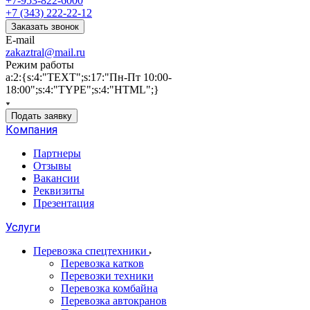
+7-953-822-6000
+7 (343) 222-22-12
Заказать звонок
E-mail
zakaztral@mail.ru
Режим работы
a:2:{s:4:"TEXT";s:17:"Пн-Пт 10:00-
18:00";s:4:"TYPE";s:4:"HTML";}
Подать заявку
Компания
Партнеры
Отзывы
Вакансии
Реквизиты
Презентация
Услуги
Перевозка спецтехники
Перевозка катков
Перевозки техники
Перевозка комбайна
Перевозка автокранов