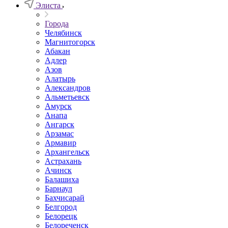
Элиста
Города
Челябинск
Магнитогорск
Абакан
Адлер
Азов
Алатырь
Александров
Альметьевск
Амурск
Анапа
Ангарск
Арзамас
Армавир
Архангельск
Астрахань
Ачинск
Балашиха
Барнаул
Бахчисарай
Белгород
Белорецк
Белореченск