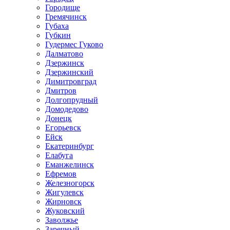
Городище
Гремячинск
Губаха
Губкин
Гудермес Гуково
Далматово
Дзержинск
Дзержинский
Димитровград
Дмитров
Долгопрудный
Домодедово
Донецк
Егорьевск
Ейск
Екатеринбург
Елабуга
Еманжелинск
Ефремов
Железногорск
Жигулевск
Жирновск
Жуковский
Заволжье
Заречный