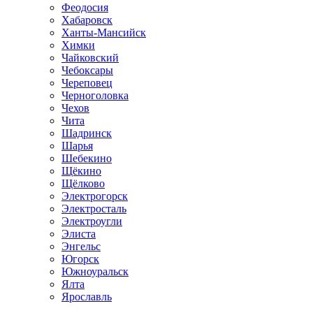
Феодосия
Хабаровск
Ханты-Мансийск
Химки
Чайковский
Чебоксары
Череповец
Черноголовка
Чехов
Чита
Шадринск
Шарья
Шебекино
Щёкино
Щёлково
Электрогорск
Электросталь
Электроугли
Элиста
Энгельс
Югорск
Южноуральск
Ялта
Ярославль