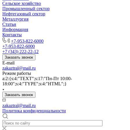
Сельское хозяйство
Промышленный сектор
Нефтегазовый сектор
Металлургия
Статьи
Информация
Контакты
+7-953-822-6000
+7-953-822-6000
+7 (343) 222-22-12
Заказать звонок
E-mail
zakaztral@mail.ru
Режим работы
a:2:{s:4:"TEXT";s:17:"Пн-Пт 10:00-
18:00";s:4:"TYPE";s:4:"HTML";}
Заказать звонок
zakaztral@mail.ru
Политика конфиденциальности