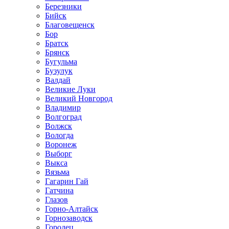
Березники
Бийск
Благовещенск
Бор
Братск
Брянск
Бугульма
Бузулук
Валдай
Великие Луки
Великий Новгород
Владимир
Волгоград
Волжск
Вологда
Воронеж
Выборг
Выкса
Вязьма
Гагарин Гай
Гатчина
Глазов
Горно-Алтайск
Горнозаводск
Городец