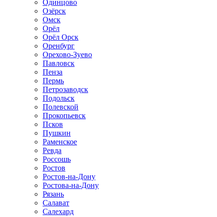
Одинцово
Озёрск
Омск
Орёл
Орёл Орск
Оренбург
Орехово-Зуево
Павловск
Пенза
Пермь
Петрозаводск
Подольск
Полевской
Прокопьевск
Псков
Пушкин
Раменское
Ревда
Россошь
Ростов
Ростов-на-Дону
Ростова-на-Дону
Рязань
Салават
Салехард