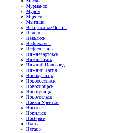
Москва
Мурманск
Муром
Мценск
Мытищи
Набережные Челны
Надым
Невьянск
Нефтекамск
Нефтеюганск
Нижневартовск
Нижнекамск
Нижний Новгород
Нижний Тагил
Новокузнецк
Новороссийск
Новосибирск
Новотроицк
Новоуральск
Новый Уренгой
Ногинск
Норильск
Ноябрьск
Нытва
Нягань