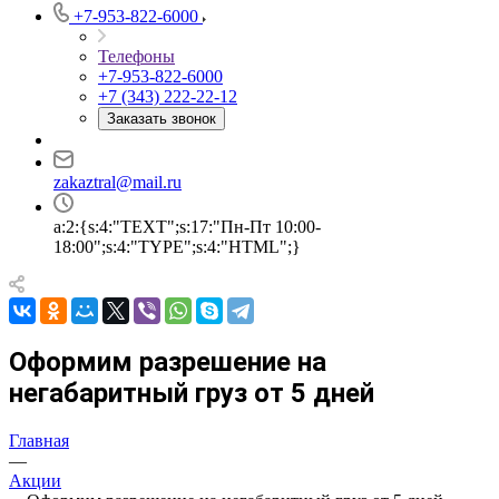
+7-953-822-6000
Телефоны
+7-953-822-6000
+7 (343) 222-22-12
Заказать звонок
zakaztral@mail.ru
a:2:{s:4:"TEXT";s:17:"Пн-Пт 10:00-
18:00";s:4:"TYPE";s:4:"HTML";}
Оформим разрешение на
негабаритный груз от 5 дней
Главная
—
Акции