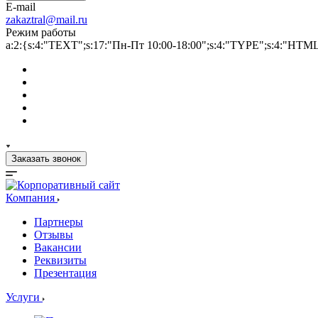
E-mail
zakaztral@mail.ru
Режим работы
a:2:{s:4:"TEXT";s:17:"Пн-Пт 10:00-18:00";s:4:"TYPE";s:4:"HTM
Заказать звонок
Компания
Партнеры
Отзывы
Вакансии
Реквизиты
Презентация
Услуги