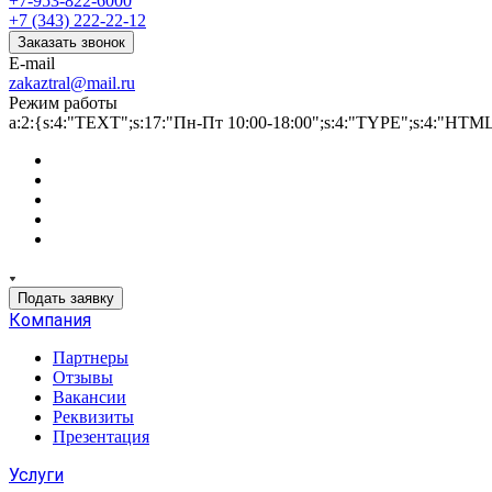
+7-953-822-6000
+7 (343) 222-22-12
Заказать звонок
E-mail
zakaztral@mail.ru
Режим работы
a:2:{s:4:"TEXT";s:17:"Пн-Пт 10:00-18:00";s:4:"TYPE";s:4:"HTM
Подать заявку
Компания
Партнеры
Отзывы
Вакансии
Реквизиты
Презентация
Услуги