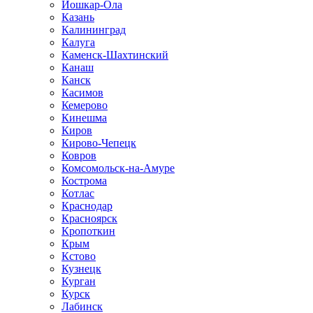
Йошкар-Ола
Казань
Калининград
Калуга
Каменск-Шахтинский
Канаш
Канск
Касимов
Кемерово
Кинешма
Киров
Кирово-Чепецк
Ковров
Комсомольск-на-Амуре
Кострома
Котлас
Краснодар
Красноярск
Кропоткин
Крым
Кстово
Кузнецк
Курган
Курск
Лабинск