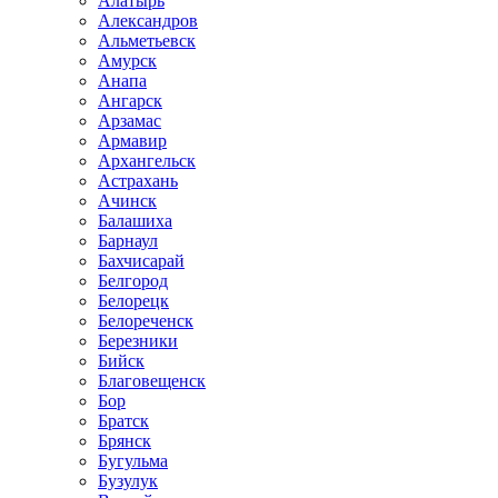
Алатырь
Александров
Альметьевск
Амурск
Анапа
Ангарск
Арзамас
Армавир
Архангельск
Астрахань
Ачинск
Балашиха
Барнаул
Бахчисарай
Белгород
Белорецк
Белореченск
Березники
Бийск
Благовещенск
Бор
Братск
Брянск
Бугульма
Бузулук