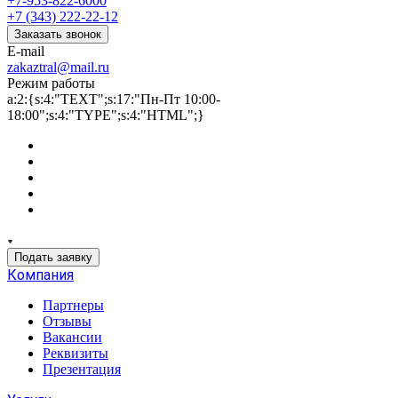
+7-953-822-6000
+7 (343) 222-22-12
Заказать звонок
E-mail
zakaztral@mail.ru
Режим работы
a:2:{s:4:"TEXT";s:17:"Пн-Пт 10:00-
18:00";s:4:"TYPE";s:4:"HTML";}
Подать заявку
Компания
Партнеры
Отзывы
Вакансии
Реквизиты
Презентация