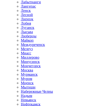
Лабытнанги
Лангепас
Ленск
Лесной
Липецк
Лобня
Луганск
Лысьва
Люберцы
Майкоп
Междуреченск
Мелеуз
Миасс
Миллерово
Минусинск
Мончегорск
Москва
Мурманск
Муром
Мценск
Мытищи
Набережные Челны
Надым
Невьянск
Нефтекамск