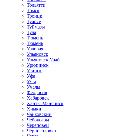
Тольятти
Томск
Троицк
Туапсе
Туймазы
Тула
Тюмень
Тюмень
Узловая
Ульяновск
Ульяновск Урай
Урюпинск
Усинск
Уфа
Ухта
Учалы
Феодосия
Хабаровск
Ханты-Мансийск
Химки
Чайковский
Чебоксары
Череповец
Черноголовка