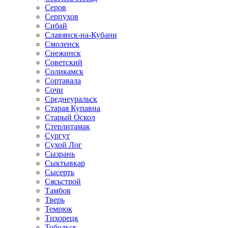
Серов
Серпухов
Сибай
Славянск-на-Кубани
Смоленск
Снежинск
Советский
Соликамск
Сортавала
Сочи
Среднеуральск
Старая Купавна
Старый Оскол
Стерлитамак
Сургут
Сухой Лог
Сызрань
Сыктывкар
Сысерть
Сясьстрой
Тамбов
Тверь
Темрюк
Тихорецк
Тобольск