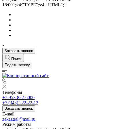
18:00";s:4:"TYPE";s:4:"HTML";}
Заказать звонок
Поиск
Подать заявку
Телефоны
+7-953-822-6000
+7 (343) 222-22-12
Заказать звонок
E-mail
zakaztral@mail.ru
Режим работы