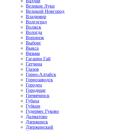
Валдай
Великие Луки
Великий Новгород
Владимир
Волгоград
Волжск
Вологда
Воронеж
Выборг
Выкса
Вязьма
Гагарин Гай
Гатчина
Глазов
Горно-Алтайск
Горнозаводск
Городец
Городище
Гремячинск
Губаха
Губкин
Гудермес Гуково
Далматово
Дзержинск
Дзержинский