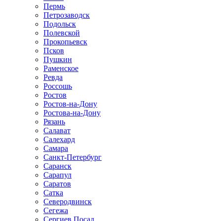
Пермь
Петрозаводск
Подольск
Полевской
Прокопьевск
Псков
Пушкин
Раменское
Ревда
Россошь
Ростов
Ростов-на-Дону
Ростова-на-Дону
Рязань
Салават
Салехард
Самара
Санкт-Петербург
Саранск
Сарапул
Саратов
Сатка
Северодвинск
Сегежа
Сергиев Посад