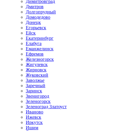
Димитровград
Дмитров
Долгопрудный
Домодедово
Донецк
Егорьевск
Ейск
Екатеринбург
Елабуга
Еманжелинск
Ефремов
Железногорск
Жигулевск
Жирновск
Жуковский
Заволжье
Заречный
Заринск
Звенигород
Зеленогорск
Зеленоград Златоуст
Иваново
Ижевск
Иркутск
Ишим