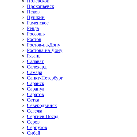
Полевской
Прокопьевск
Псков
Пушкин
Раменское
Ревда
Россошь
Ростов
Ростов-на-Дону
Ростова-на-Дону
Рязань
Салават
Салехард
Самара
Санкт-Петербург
Саранск
Сарапул
Саратов
Сатка
Северодвинск
Сегежа
Сергиев Посад
Серов
Серпухов
Сибай