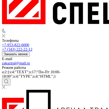
Телефоны
+7-953-822-6000
+7 (343) 222-22-12
Заказать звонок
E-mail
zakaztral@mail.ru
Режим работы
a:2:{s:4:"TEXT";s:17:"Пн-Пт 10:00-
18:00";s:4:"TYPE";s:4:"HTML";}