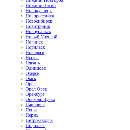
Нижний Новгород
Нижний Тагил
Новокузнецк
Новороссийск
Новосибирск
Новотроицк
Новоуральск
Новый Уренгой
Ногинск
Норильск
Ноябрьск
Нытва
Нягань
Одинцово
Озёрск
Омск
Орёл
Орёл Орск
Оренбург
Орехово-Зуево
Павловск
Пенза
Пермь
Петрозаводск
Подольск