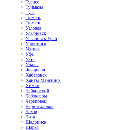
Туапсе
Туймазы
Тула
Тюмень
Тюмень
Узловая
Ульяновск
Ульяновск Урай
Урюпинск
Усинск
Уфа
Ухта
Учалы
Феодосия
Хабаровск
Ханты-Мансийск
Химки
Чайковский
Чебоксары
Череповец
Черноголовка
Чехов
Чита
Шадринск
Шарья