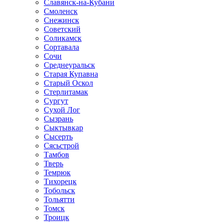
Славянск-на-Кубани
Смоленск
Снежинск
Советский
Соликамск
Сортавала
Сочи
Среднеуральск
Старая Купавна
Старый Оскол
Стерлитамак
Сургут
Сухой Лог
Сызрань
Сыктывкар
Сысерть
Сясьстрой
Тамбов
Тверь
Темрюк
Тихорецк
Тобольск
Тольятти
Томск
Троицк