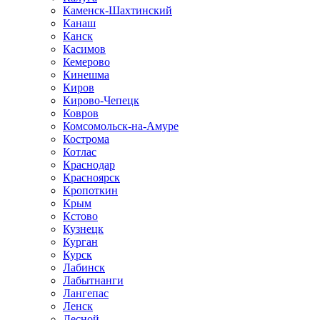
Каменск-Шахтинский
Канаш
Канск
Касимов
Кемерово
Кинешма
Киров
Кирово-Чепецк
Ковров
Комсомольск-на-Амуре
Кострома
Котлас
Краснодар
Красноярск
Кропоткин
Крым
Кстово
Кузнецк
Курган
Курск
Лабинск
Лабытнанги
Лангепас
Ленск
Лесной