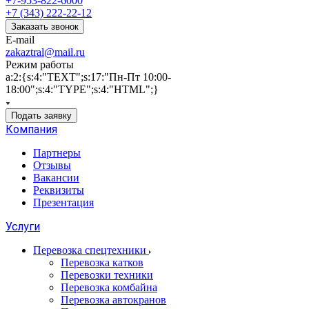
+7-953-822-6000
+7 (343) 222-22-12
Заказать звонок
E-mail
zakaztral@mail.ru
Режим работы
a:2:{s:4:"TEXT";s:17:"Пн-Пт 10:00-
18:00";s:4:"TYPE";s:4:"HTML";}
Подать заявку
Компания
Партнеры
Отзывы
Вакансии
Реквизиты
Презентация
Услуги
Перевозка спецтехники
Перевозка катков
Перевозки техники
Перевозка комбайна
Перевозка автокранов