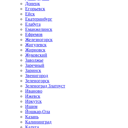
Донецк
Егорьевск
Ейск
Екатеринбург
Елабуга
Еманжелинск
Ефремов
Железногорск
Жигулевск
Жирновск
Жуковский
Заволжье
Заречный
Заринск
Звенигород
Зеленогорск
Зеленоград Златоуст
Иваново
Ижевск
Иркутск
Ишим
Йошкар-Ола
Казань
Калининград
Калуга