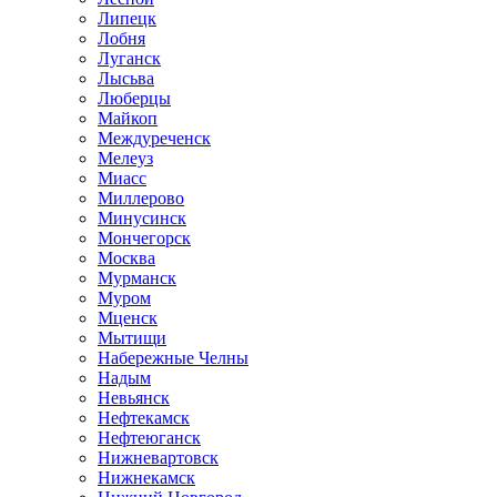
Липецк
Лобня
Луганск
Лысьва
Люберцы
Майкоп
Междуреченск
Мелеуз
Миасс
Миллерово
Минусинск
Мончегорск
Москва
Мурманск
Муром
Мценск
Мытищи
Набережные Челны
Надым
Невьянск
Нефтекамск
Нефтеюганск
Нижневартовск
Нижнекамск