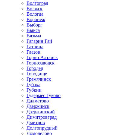
Волгоград
Волжск
Вологда
Воронеж
Выборг
Выкса
Вязьма
Гагарин Гай
Гатчина
Глазов
Горно-Алтайск
Горнозаводск
Городец
Городище
Гремячинск
Губаха
Губкин
Гудермес Гуково
Далматово
Дзержинск
Дзержинский
Димитровград
Дмитров
Долгопрудный
Домодедово