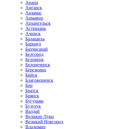
Анапа
Ангарск
Арзамас
Армавир
Архангельск
Астрахань
Ачинск
Балашиха
Барнаул
Бахчисарай
Белгород
Белорецк
Белореченск
Березники
Бийск
Благовещенск
Бор
Братск
Брянск
Бугульма
Бузулук
Валдай
Великие Луки
Великий Новгород
Владимир