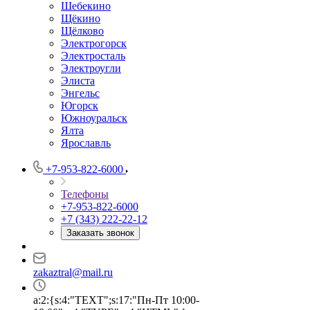
Шебекино
Щёкино
Щёлково
Электрогорск
Электросталь
Электроугли
Элиста
Энгельс
Югорск
Южноуральск
Ялта
Ярославль
+7-953-822-6000
Телефоны
+7-953-822-6000
+7 (343) 222-22-12
Заказать звонок
zakaztral@mail.ru
a:2:{s:4:"TEXT";s:17:"Пн-Пт 10:00-