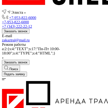
Элиста
+7-953-822-6000
+7-953-822-6000
+7 (343) 222-22-12
Заказать звонок
E-mail
zakaztral@mail.ru
Режим работы
a:2:{s:4:"TEXT";s:17:"Пн-Пт 10:00-
18:00";s:4:"TYPE";s:4:"HTML";}
Заказать звонок
Поиск
Подать заявку