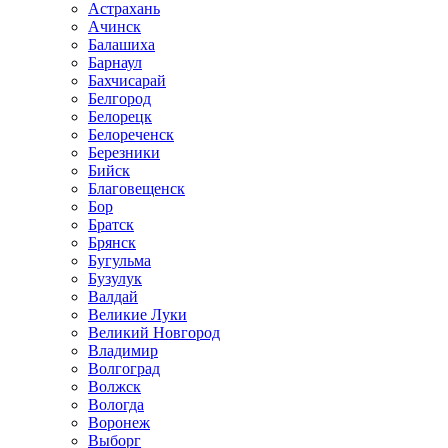
Астрахань
Ачинск
Балашиха
Барнаул
Бахчисарай
Белгород
Белорецк
Белореченск
Березники
Бийск
Благовещенск
Бор
Братск
Брянск
Бугульма
Бузулук
Валдай
Великие Луки
Великий Новгород
Владимир
Волгоград
Волжск
Вологда
Воронеж
Выборг