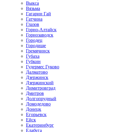
Выкса
Вязьма
Гагарин Гай
Гатчина
Глазов
Горно-Алтайск
Горнозаводск
Городец
Городище
Гремячинск
Губаха
Губкин
Гудермес Гуково
Далматово
Дзержинск
Дзержинский
Димитровград
Дмитров
Долгопрудный
Домодедово
Донецк
Егорьевск
Ейск
Екатеринбург
Елабуга