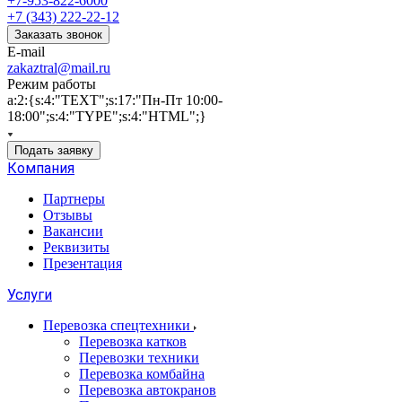
+7-953-822-6000
+7 (343) 222-22-12
Заказать звонок
E-mail
zakaztral@mail.ru
Режим работы
a:2:{s:4:"TEXT";s:17:"Пн-Пт 10:00-
18:00";s:4:"TYPE";s:4:"HTML";}
Подать заявку
Компания
Партнеры
Отзывы
Вакансии
Реквизиты
Презентация
Услуги
Перевозка спецтехники
Перевозка катков
Перевозки техники
Перевозка комбайна
Перевозка автокранов