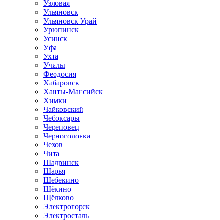
Узловая
Ульяновск
Ульяновск Урай
Урюпинск
Усинск
Уфа
Ухта
Учалы
Феодосия
Хабаровск
Ханты-Мансийск
Химки
Чайковский
Чебоксары
Череповец
Черноголовка
Чехов
Чита
Шадринск
Шарья
Шебекино
Щёкино
Щёлково
Электрогорск
Электросталь