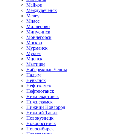
Майкоп
Междуреченск
Мелеуз
Миасс
Миллерово
Минусинск
Мончегорск
Москва
Мурманск
Муром
Мценск
Мытищи
Набережные Челны
Надым
Невьянск
Нефтекамск
Нефтеюганск
Нижневартовск
Нижнекамск
Нижний Новгород
Нижний Тагил
Новокузнецк
Новороссийск
Новосибирск