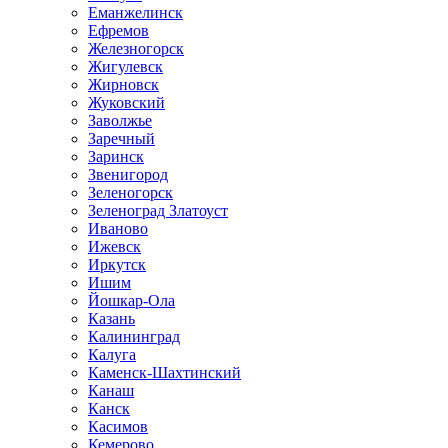
Еманжелинск
Ефремов
Железногорск
Жигулевск
Жирновск
Жуковский
Заволжье
Заречный
Заринск
Звенигород
Зеленогорск
Зеленоград Златоуст
Иваново
Ижевск
Иркутск
Ишим
Йошкар-Ола
Казань
Калининград
Калуга
Каменск-Шахтинский
Канаш
Канск
Касимов
Кемерово