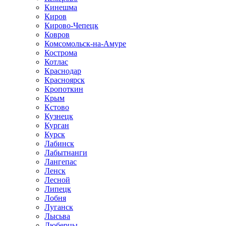
Кинешма
Киров
Кирово-Чепецк
Ковров
Комсомольск-на-Амуре
Кострома
Котлас
Краснодар
Красноярск
Кропоткин
Крым
Кстово
Кузнецк
Курган
Курск
Лабинск
Лабытнанги
Лангепас
Ленск
Лесной
Липецк
Лобня
Луганск
Лысьва
Люберцы