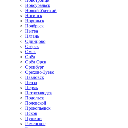
Новотроицк
Новоуральск
Новый Уренгой
Ногинск
Норильск
Ноябрьск
Нытва
Нягань
Одинцово
Озёрск
Омск
Орёл
Орёл Орск
Оренбург
Орехово-Зуево
Павловск
Пенза
Пермь
Петрозаводск
Подольск
Полевской
Прокопьевск
Псков
Пушкин
Раменское