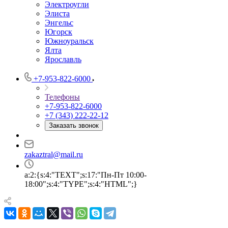
Электроугли
Элиста
Энгельс
Югорск
Южноуральск
Ялта
Ярославль
+7-953-822-6000
Телефоны
+7-953-822-6000
+7 (343) 222-22-12
Заказать звонок
zakaztral@mail.ru
a:2:{s:4:"TEXT";s:17:"Пн-Пт 10:00-
18:00";s:4:"TYPE";s:4:"HTML";}