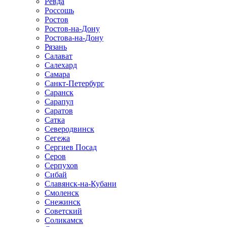
Ревда
Россошь
Ростов
Ростов-на-Дону
Ростова-на-Дону
Рязань
Салават
Салехард
Самара
Санкт-Петербург
Саранск
Сарапул
Саратов
Сатка
Северодвинск
Сегежа
Сергиев Посад
Серов
Серпухов
Сибай
Славянск-на-Кубани
Смоленск
Снежинск
Советский
Соликамск