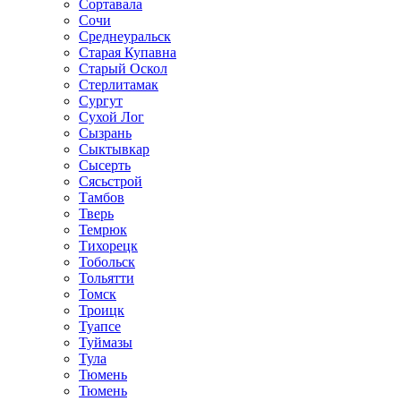
Сортавала
Сочи
Среднеуральск
Старая Купавна
Старый Оскол
Стерлитамак
Сургут
Сухой Лог
Сызрань
Сыктывкар
Сысерть
Сясьстрой
Тамбов
Тверь
Темрюк
Тихорецк
Тобольск
Тольятти
Томск
Троицк
Туапсе
Туймазы
Тула
Тюмень
Тюмень