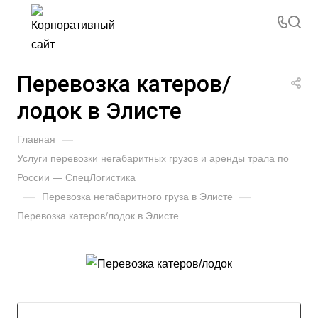
Перевозка катеров/
лодок в Элисте
Главная
—
Услуги перевозки негабаритных грузов и аренды трала по
России — СпецЛогистика
—
Перевозка негабаритного груза в Элисте
—
Перевозка катеров/лодок в Элисте