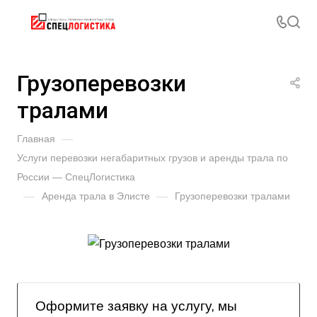
Грузоперевозки
тралами
Главная
—
Услуги перевозки негабаритных грузов и аренды трала по
России — СпецЛогистика
—
Аренда трала в Элисте
—
Грузоперевозки тралами
Оформите заявку на услугу, мы