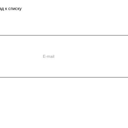
ад к списку
ь
ии
Отраслевые решения
Статьи
Информаци
Энергетический сектор
Контакты
Тяжелое машиностроение