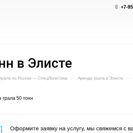
+7-95
нн в Элисте
 трала по России — СпецЛогистика
—
Аренда трала в Элисте
—
Оформите заявку на услугу, мы свяжемся с 