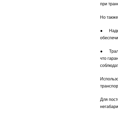
при тран
Но также
● Надежн
обеспечи
● Трал 5
что гара
соблюдат
Использо
транспор
Для пост
негабари