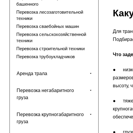
башенного
Как
Перевозка лесозаготовительной
техники
Перевозка сваебойных машин
Для тран
Перевозка сельскохозяйственной
Подбирае
техники
Перевозка строительной техники
Что зад
Перевозка трубоукладчиков
● низкор
Аренда трала
размеров
высоту, 
Перевозка негабаритного
груза
● тяжел
крупнога
Перевозка крупногабаритного
обеспече
груза
● грузов