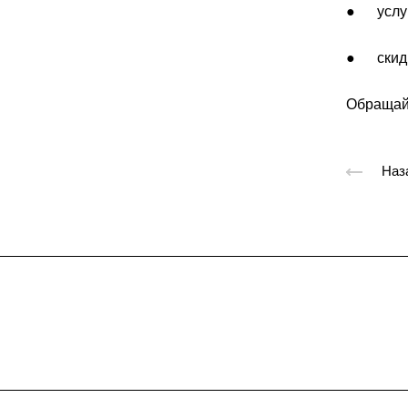
● услуги
● скидк
Обращайт
Наз
Подписывайтес
на новости и акц