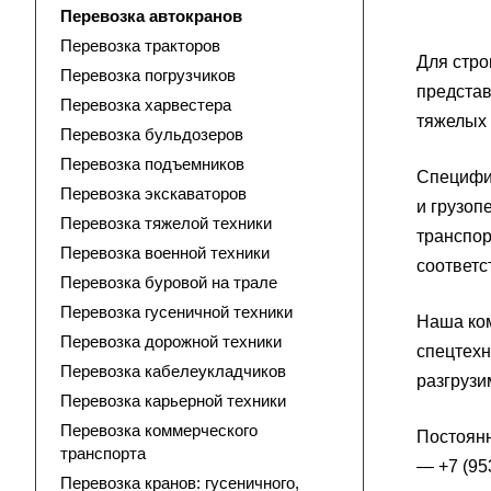
Перевозка автокранов
Перевозка тракторов
Для стро
Перевозка погрузчиков
представ
Перевозка харвестера
тяжелых 
Перевозка бульдозеров
Перевозка подъемников
Специфик
Перевозка экскаваторов
и грузоп
Перевозка тяжелой техники
транспор
Перевозка военной техники
соответс
Перевозка буровой на трале
Перевозка гусеничной техники
Наша ком
Перевозка дорожной техники
спецтехн
Перевозка кабелеукладчиков
разгрузи
Перевозка карьерной техники
Перевозка коммерческого
Постоянн
транспорта
— +7 (95
Перевозка кранов: гусеничного,