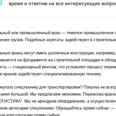
время и ответим на все интересующие вопро
льный или промышленный кран — тяжелое промышленное об
ния грузов. Подобные агрегаты задействуют в строительны
ьные краны могут иметь различные конструкции, наприме
иваются на фундаменте на строительной площадке и обла
сть — стационарный монтаж, что усложняет процесс перем
и кранов задействуют специализированную технику.
купать спецтехнику для транспортировки? Покупка не всегд
ания большой. Мы предлагаем экономию. Перевозка кран
ИСТИКА”. Мы не арендуем оборудование, а осуществляем
ном автопарке спецтехники. Обращайтесь прямо сейчас — +7
ую консультацию прямо сейчас.