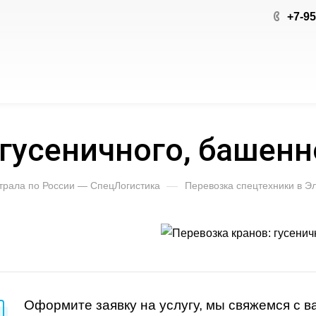
+7-95
гусеничного, башенн
 трала по России — СпецЛогистика
—
Перевозка спецтехники в Э
Оформите заявку на услугу, мы свяжемся с 