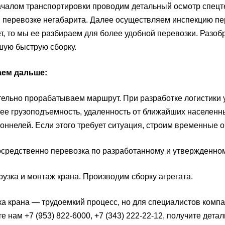
чалом транспортировки проводим детальный осмотр спецте
 перевозке негабарита. Далее осуществляем инспекцию пе
т, то мы ее разбираем для более удобной перевозки. Разо
ую быструю сборку.
аем дальше:
ьно прорабатываем маршрут. При разработке логистики у
 ее грузоподъемность, удаленность от ближайших населенн
тоннелей. Если этого требует ситуация, строим временные 
редственно перевозка по разработанному и утвержденно
зка и монтаж крана. Производим сборку агрегата.
а крана — трудоемкий процесс, но для специалистов ком
е нам +7 (953) 822-6000, +7 (343) 222-22-12, получите дет