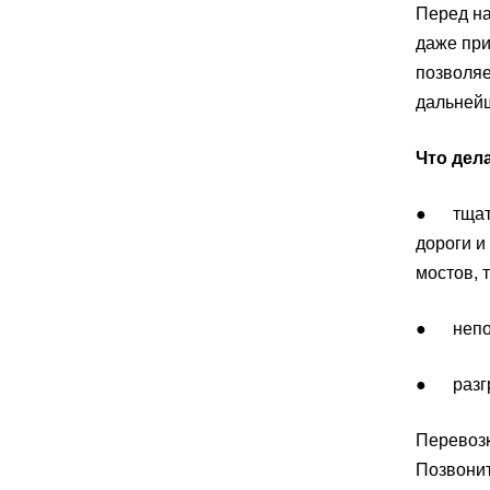
Перед на
даже при
позволяе
дальнейш
Что дел
● тщател
дороги и
мостов, 
● непос
● разгру
Перевозк
Позвонит