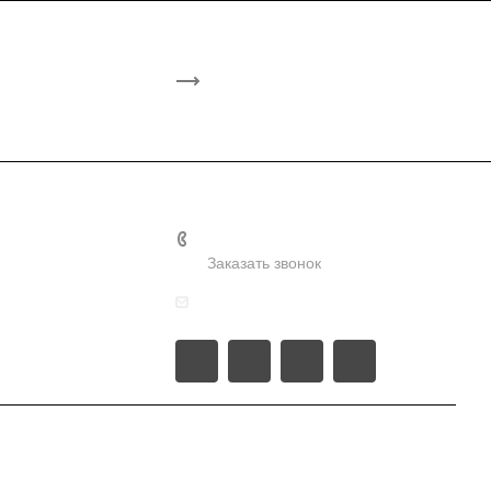
+7-953-822-6000
Заказать звонок
я
zakaztral@mail.ru