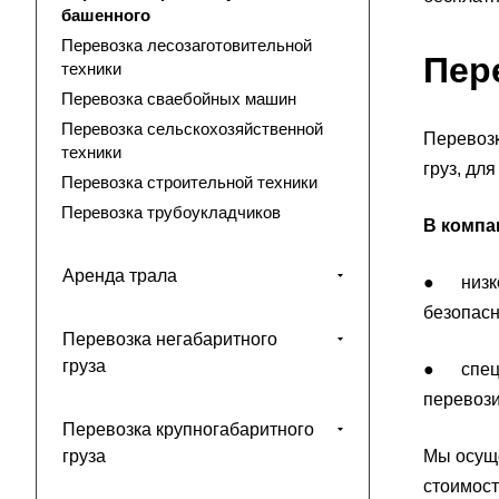
башенного
Перевозка лесозаготовительной
Пер
техники
Перевозка сваебойных машин
Перевозка сельскохозяйственной
Перевозк
техники
груз, дл
Перевозка строительной техники
Перевозка трубоукладчиков
В компа
Аренда трала
● низкор
безопасн
Перевозка негабаритного
груза
● специ
перевози
Перевозка крупногабаритного
Мы осуще
груза
стоимост