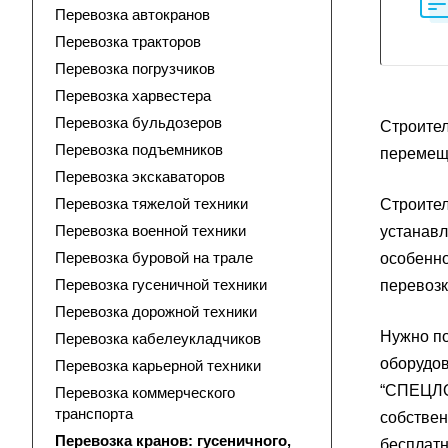
Перевозка автокранов
Перевозка тракторов
Перевозка погрузчиков
Перевозка харвестера
Перевозка бульдозеров
Строите
Перевозка подъемников
перемеще
Перевозка экскаваторов
Перевозка тяжелой техники
Строител
Перевозка военной техники
устанавл
Перевозка буровой на трале
особенно
Перевозка гусеничной техники
перевозк
Перевозка дорожной техники
Нужно по
Перевозка кабелеукладчиков
оборудов
Перевозка карьерной техники
“СПЕЦЛОГ
Перевозка коммерческого
транспорта
собствен
Перевозка кранов: гусеничного,
бесплатн