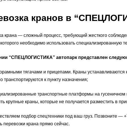
евозка кранов в “СПЕЦЛОГ
а крана — сложный процесс, требующий жесткого соблюде
я которого необходимо использовать специализированную т
нии “СПЕЦЛОГИСТИКА” автопарк представлен следую
амными тягачами и прицепами. Краны устанавливаются на
о транспортируются к пункту назначения;
ализированные транспортные платформы на гусеничном и
ть крупные краны, которые не получается разместить в при
ствляем подбор спецтехники под ваш груз. Позвоните — +7 
ь перевозки крана прямо сейчас.