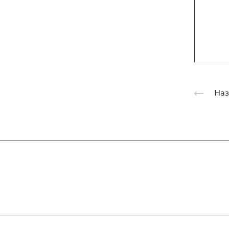
Наз
Подписывайтес
на новости и акц