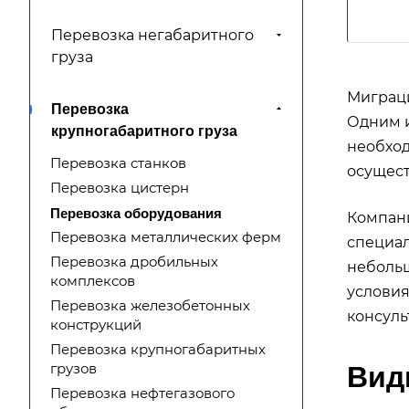
Перевозка негабаритного
груза
Миграци
Перевозка
Одним и
крупногабаритного груза
необход
Перевозка станков
осущест
Перевозка цистерн
Перевозка оборудования
Компани
Перевозка металлических ферм
специал
Перевозка дробильных
неболь
комплексов
условия
Перевозка железобетонных
консуль
конструкций
Перевозка крупногабаритных
грузов
Вид
Перевозка нефтегазового