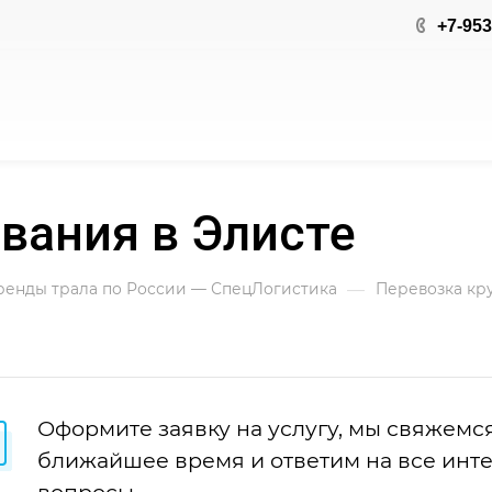
+7-953
вания в Элисте
—
аренды трала по России — СпецЛогистика
Перевозка кру
Оформите заявку на услугу, мы свяжемся
ближайшее время и ответим на все ин