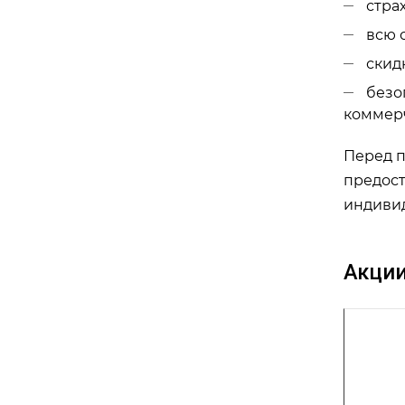
страх
всю 
скид
безо
коммерч
Перед п
предост
индивид
Акци