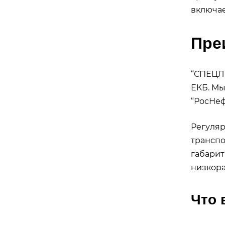
включае
Пре
“СПЕЦЛО
ЕКБ. Мы
“РосНеф
Регуляр
транспо
габарит
низкора
Что 