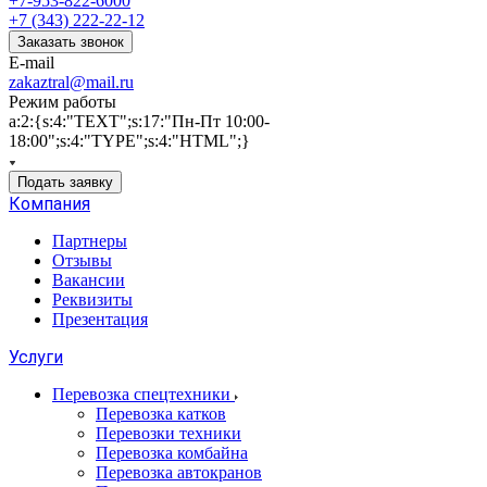
+7-953-822-6000
+7 (343) 222-22-12
Заказать звонок
E-mail
zakaztral@mail.ru
Режим работы
a:2:{s:4:"TEXT";s:17:"Пн-Пт 10:00-
18:00";s:4:"TYPE";s:4:"HTML";}
Подать заявку
Компания
Партнеры
Отзывы
Вакансии
Реквизиты
Презентация
Услуги
Перевозка спецтехники
Перевозка катков
Перевозки техники
Перевозка комбайна
Перевозка автокранов