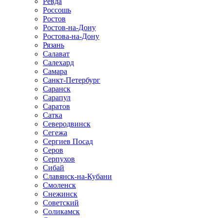
Ревда
Россошь
Ростов
Ростов-на-Дону
Ростова-на-Дону
Рязань
Салават
Салехард
Самара
Санкт-Петербург
Саранск
Сарапул
Саратов
Сатка
Северодвинск
Сегежа
Сергиев Посад
Серов
Серпухов
Сибай
Славянск-на-Кубани
Смоленск
Снежинск
Советский
Соликамск