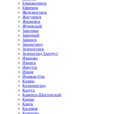
Еманжелинск
Ефремов
Железногорск
Жигулевск
Жирновск
Жуковский
Заволжье
Заречный
Заринск
Звенигород
Зеленогорск
Зеленоград Златоуст
Иваново
Ижевск
Иркутск
Ишим
Йошкар-Ола
Казань
Калининград
Калуга
Каменск-Шахтинский
Канаш
Канск
Касимов
Кемерово