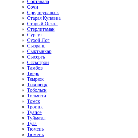
Сортавала
Сочи
Среднеуральск
Старая Купавна
Старый Оскол
Стерлитамак
Сургут
Сухой Лог
Сызрань
Сыктывкар
Сысерть
Сясьстрой
Тамбов
Тверь
Темрюк
Тихорецк
Тобольск
Тольятти
Томск
Троицк
Туапсе
Туймазы
Тула
Тюмень
Тюмень