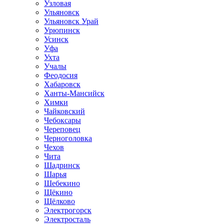
Узловая
Ульяновск
Ульяновск Урай
Урюпинск
Усинск
Уфа
Ухта
Учалы
Феодосия
Хабаровск
Ханты-Мансийск
Химки
Чайковский
Чебоксары
Череповец
Черноголовка
Чехов
Чита
Шадринск
Шарья
Шебекино
Щёкино
Щёлково
Электрогорск
Электросталь