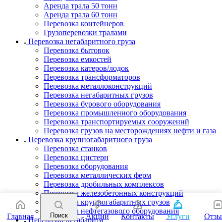
Аренда трала 50 тонн
Аренда трала 60 тонн
Перевозка контейнеров
Грузоперевозки тралами
Перевозка негабаритного груза
Перевозка бытовок
Перевозка емкостей
Перевозка катеров/лодок
Перевозка трансформаторов
Перевозка металлоконструкций
Перевозка негабаритных грузов
Перевозка бурового оборудования
Перевозка промышленного оборудования
Перевозка транспортируемых сооружений
Перевозка грузов на месторождениях нефти и газа
Перевозка крупногабаритного груза
Перевозка станков
Перевозка цистерн
Перевозка оборудования
Перевозка металлических ферм
Перевозка дробильных комплексов
Перевозка железобетонных конструкций
Перевозка крупногабаритных грузов
Перевозка нефтегазового оборудования
Поиск
Главная
Акции
Контакты
Услуги
Отз
Перевозка негабарита