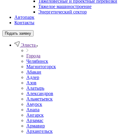
Тяжеловесные и проектные перевозки
Тяжелое машиностроение
Энергетический сектор
Автопарк
Контакты
Подать заявку
Элиста
Города
Челябинск
Магнитогорск
Абакан
Адлер
Азов
Алатырь
Александров
Альметьевск
Амурск
Анапа
Ангарск
Арзамас
Армавир
Архангельск