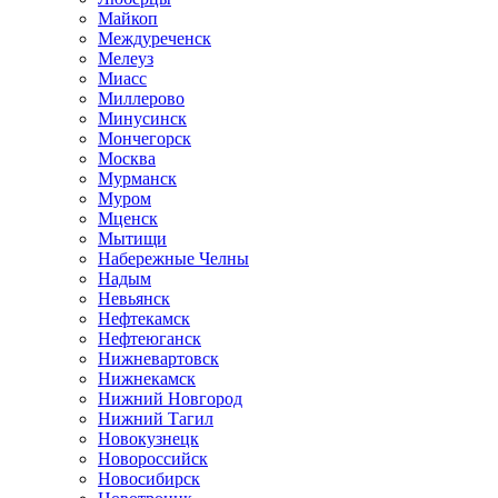
Майкоп
Междуреченск
Мелеуз
Миасс
Миллерово
Минусинск
Мончегорск
Москва
Мурманск
Муром
Мценск
Мытищи
Набережные Челны
Надым
Невьянск
Нефтекамск
Нефтеюганск
Нижневартовск
Нижнекамск
Нижний Новгород
Нижний Тагил
Новокузнецк
Новороссийск
Новосибирск