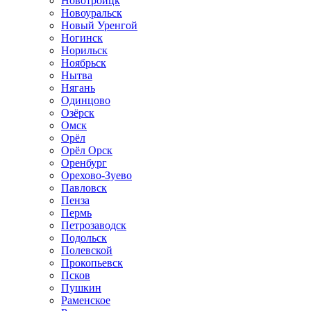
Новотроицк
Новоуральск
Новый Уренгой
Ногинск
Норильск
Ноябрьск
Нытва
Нягань
Одинцово
Озёрск
Омск
Орёл
Орёл Орск
Оренбург
Орехово-Зуево
Павловск
Пенза
Пермь
Петрозаводск
Подольск
Полевской
Прокопьевск
Псков
Пушкин
Раменское