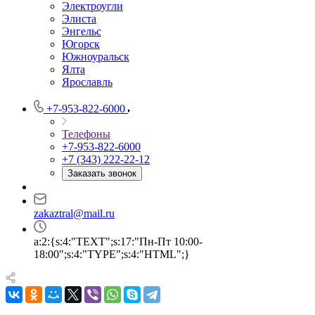
Электроугли
Элиста
Энгельс
Югорск
Южноуральск
Ялта
Ярославль
+7-953-822-6000
Телефоны
+7-953-822-6000
+7 (343) 222-22-12
Заказать звонок
zakaztral@mail.ru
a:2:{s:4:"TEXT";s:17:"Пн-Пт 10:00-
18:00";s:4:"TYPE";s:4:"HTML";}