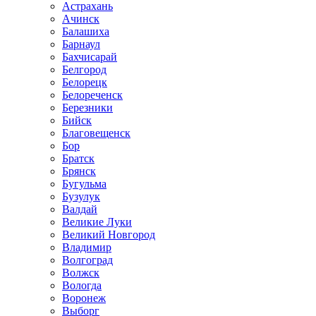
Астрахань
Ачинск
Балашиха
Барнаул
Бахчисарай
Белгород
Белорецк
Белореченск
Березники
Бийск
Благовещенск
Бор
Братск
Брянск
Бугульма
Бузулук
Валдай
Великие Луки
Великий Новгород
Владимир
Волгоград
Волжск
Вологда
Воронеж
Выборг