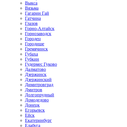
Выкса
Вязьма
Гагарин Гай
Гатчина
Глазов
Горно-Алтайск
Горнозаводск
Городец
Городище
Гремячинск
Губаха
Губкин
Гудермес Гуково
Далматово
Дзержинск
Дзержинский
Димитровград
Дмитров
Долгопрудный
Домодедово
Донецк
Егорьевск
Ейск
Екатеринбург
Елабуга