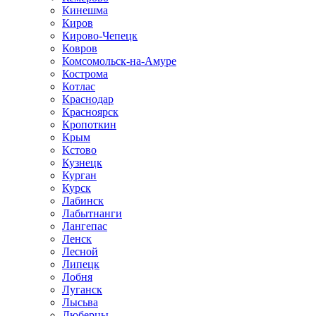
Кинешма
Киров
Кирово-Чепецк
Ковров
Комсомольск-на-Амуре
Кострома
Котлас
Краснодар
Красноярск
Кропоткин
Крым
Кстово
Кузнецк
Курган
Курск
Лабинск
Лабытнанги
Лангепас
Ленск
Лесной
Липецк
Лобня
Луганск
Лысьва
Люберцы