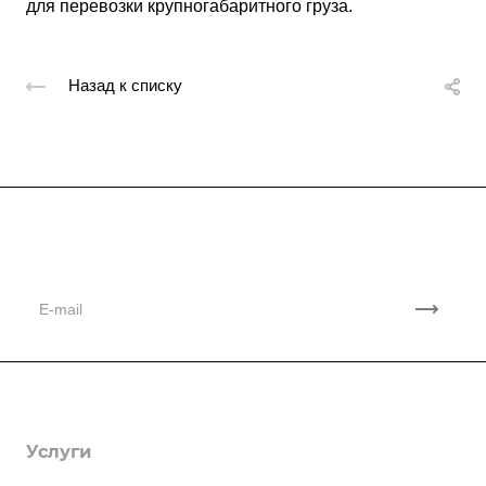
для перевозки крупногабаритного груза.
Назад к списку
Подписывайтесь
на новости и акции
Компания
Партнеры
Контакты
Услуги
Отзывы